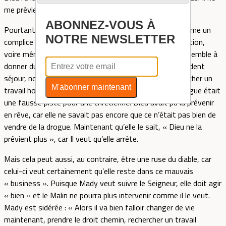
me prévient plus par un rêve quand viennent les flics.
ABONNEZ-VOUS À
Pourtant, dans le passé, Il le faisait ». Dieu est vu comme un
NOTRE NEWSLETTER
complice qui vous lâche ! J’ai pris la mesure de sa déception,
voire même de sa colère. Nous avons alors cherché ensemble à
donner du sens à ce changement, car lors de son précédent
séjour, nous avions déjà évoqué la possibilité de rechercher un
M'abonner maintenant
travail honnête, considérant que le « business » de drogue était
une fausse piste pour une chrétienne. Dieu avait pu la prévenir
en rêve, car elle ne savait pas encore que ce n’était pas bien de
vendre de la drogue. Maintenant qu’elle le sait, « Dieu ne la
prévient plus », car Il veut qu’elle arrête.
Mais cela peut aussi, au contraire, être une ruse du diable, car
celui-ci veut certainement qu’elle reste dans ce mauvais
« business ». Puisque Mady veut suivre le Seigneur, elle doit agir
« bien » et le Malin ne pourra plus intervenir comme il le veut.
Mady est sidérée : « Alors il va bien falloir changer de vie
maintenant, prendre le droit chemin, rechercher un travail