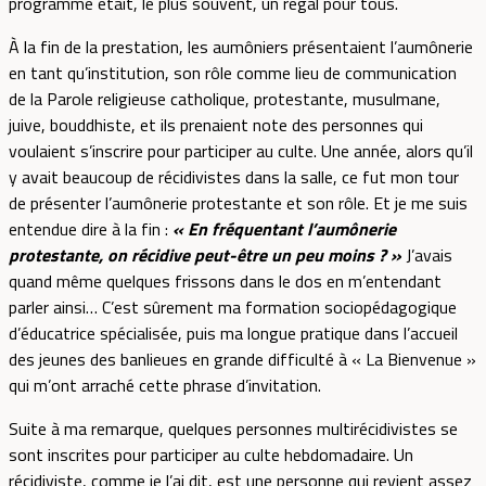
programme était, le plus souvent, un régal pour tous.
À la fin de la prestation, les aumôniers présentaient l’aumônerie
en tant qu’institution, son rôle comme lieu de communication
de la Parole religieuse catholique, protestante, musulmane,
juive, bouddhiste, et ils prenaient note des personnes qui
voulaient s’inscrire pour participer au culte. Une année, alors qu’il
y avait beaucoup de récidivistes dans la salle, ce fut mon tour
de présenter l’aumônerie protestante et son rôle. Et je me suis
entendue dire à la fin :
« En fréquentant l’aumônerie
protestante, on récidive peut-être un peu moins ? »
J’avais
quand même quelques frissons dans le dos en m’entendant
parler ainsi… C’est sûrement ma formation sociopédagogique
d’éducatrice spécialisée, puis ma longue pratique dans l’accueil
des jeunes des banlieues en grande difficulté à « La Bienvenue »
qui m’ont arraché cette phrase d’invitation.
Suite à ma remarque, quelques personnes multirécidivistes se
sont inscrites pour participer au culte hebdomadaire. Un
récidiviste, comme je l’ai dit, est une personne qui revient assez