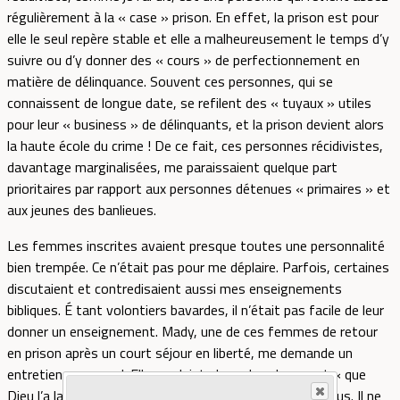
régulièrement à la « case » prison. En effet, la prison est pour
elle le seul repère stable et elle a malheureusement le temps d’y
suivre ou d’y donner des « cours » de perfectionnement en
matière de délinquance. Souvent ces personnes, qui se
connaissent de longue date, se refilent des « tuyaux » utiles
pour leur « business » de délinquants, et la prison devient alors
la haute école du crime ! De ce fait, ces personnes récidivistes,
davantage marginalisées, me paraissaient quelque part
prioritaires par rapport aux personnes détenues « primaires » et
aux jeunes des banlieues.
Les femmes inscrites avaient presque toutes une personnalité
bien trempée. Ce n’était pas pour me déplaire. Parfois, certaines
discutaient et contredisaient aussi mes enseignements
bibliques. É tant volontiers bavardes, il n’était pas facile de leur
donner un enseignement. Mady, une de ces femmes de retour
en prison après un court séjour en liberté, me demande un
entretien personnel. Elle se plaint alors abondamment « que
Dieu l’a laissée tomber : « Oui, le Bon Dieu ne m’aime plus. Il ne