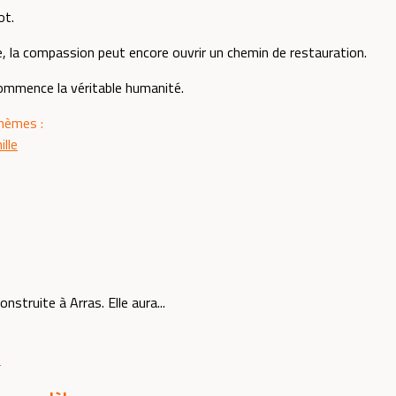
ot.
e, la compassion peut encore ouvrir un chemin de restauration.
ommence la véritable humanité.
thèmes :
ille
struite à Arras. Elle aura...