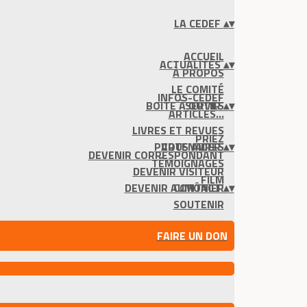
LA CEDEF
▴
▾
ACCUEIL
ACTUALITÉS
▴
▾
À PROPOS
LE COMITÉ
INFOS-CEDEF
BOITE À OUTILS
SERVIR
▴
▾
ARTICLES...
LIVRES ET REVUES
PRIEZ
PARTENAIRES
VOUS AIDER
▴
▾
DEVENIR CORRESPONDANT
TÉMOIGNAGES
DEVENIR VISITEUR
FILM
DEVENIR AUMÔNIER
CONTACT
▴
▾
SOUTENIR
FAIRE UN DON