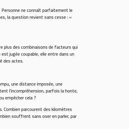
 Personne ne connaît parfaitement le
tes, la question revient sans cesse : «
core plus des combinaisons de facteurs qui
e est jugée coupable, elle entre dans un
té des actes.
rrompu, une distance imposée, une
tent l’incompréhension, parfois la honte,
e pu empêcher cela ?
s. Combien parcourent des kilomètres
mbien souffrent sans oser en parler, par