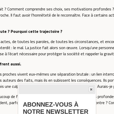
fait ? Comment comprendre ses choix, ses motivations profondes ?
oche. Il faut avoir l’honnêteté de le reconnaître. Face à certains ac
ute ? Pourquoi cette trajectoire ?
 les actes, de toutes les paroles, de toutes les circonstances, et en
erdit : le mal. La justice fait alors son œuvre. Lorsqu’une personn
 à l’écart nécessaire pour protéger la société et rappeler la gravi
frent aussi.
les proches vivent eux-mêmes une séparation brutale : un lien inte
 auteurs des faits, mais ils en subissent les conséquences. Ils por
is une culpabilité sourde : Ai-je manqué ? Ai-je mal fait ? Aurais-j
aucoup de femmes de foi traversent des nuits intérieures profonde
ndent, parfois des heures, pour quelques minutes de rencontre ? Co
ABONNEZ-VOUS À
NOTRE NEWSLETTER