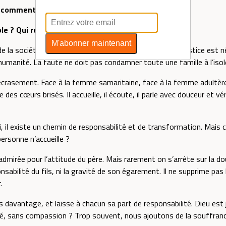
: comment cette souffrance est-elle accueillie ?
le ? Qui reconnaît leur douleur légitime ?
M'abonner maintenant
la société, mais elle interpelle aussi l’Église. Car si la justice est
’humanité. La faute ne doit pas condamner toute une famille à l’iso
l’écrasement. Face à la femme samaritaine, face à la femme adultère
des cœurs brisés. Il accueille, il écoute, il parle avec douceur et véri
ui, il existe un chemin de responsabilité et de transformation. Ma
ersonne n’accueille ?
dmirée pour l’attitude du père. Mais rarement on s’arrête sur la dou
ponsabilité du fils, ni la gravité de son égarement. Il ne supprime pas 
.
as davantage, et laisse à chacun sa part de responsabilité. Dieu est j
é, sans compassion ? Trop souvent, nous ajoutons de la souffrance