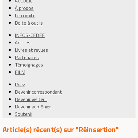
ACCUEIL
À propos
Le comité
Boite à outils
INFOS-CEDEF
Articles...
Livres et revues
Partenaires
Témoignages
FILM
Priez
Devenir correspondant
Devenir visiteur
Devenir aumônier
Soutenir
Article(s) récent(s) sur "Réinsertion"