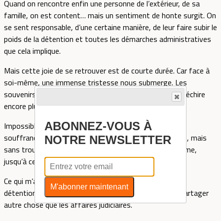
Quand on rencontre enfin une personne de l’extérieur, de sa
famille, on est content… mais un sentiment de honte surgit. On
se sent responsable, d’une certaine manière, de leur faire subir le
poids de la détention et toutes les démarches administratives
que cela implique.
Mais cette joie de se retrouver est de courte durée. Car face à
soi-même, une immense tristesse nous submerge. Les
souvenirs de la vie d’avant remontent… et le cœur se déchire
encore plus.
ABONNEZ-VOUS À
Impossible de parler à un autre détenu, lui aussi dans la
souffrance, qui raconte son histoire en long et en large, mais
NOTRE NEWSLETTER
sans trouver de solution. Cela ajoute encore à l’amertume,
jusqu’à ce qu’on touche le fond.
Ce qui m’a fait un peu de bien, ce sont les activités en
M'abonner maintenant
détention. On commence à oublier un peu la prison, à partager
autre chose que les affaires judiciaires.