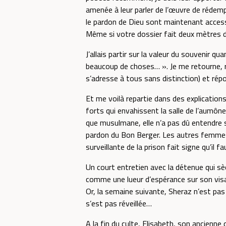
amenée à leur parler de l’œuvre de rédemp
le pardon de Dieu sont maintenant accessi
Même si votre dossier fait deux mètres d
J’allais partir sur la valeur du souvenir q
beaucoup de choses… ». Je me retourne, reg
s’adresse à tous sans distinction) et rép
Et me voilà repartie dans des explication
forts qui envahissent la salle de l’aumôn
que musulmane, elle n’a pas dû entendre s
pardon du Bon Berger. Les autres femmes 
surveillante de la prison fait signe qu’il 
Un court entretien avec la détenue qui sèc
comme une lueur d’espérance sur son visage
Or, la semaine suivante, Sheraz n’est pas 
s’est pas réveillée…
A la fin du culte, Elisabeth, son ancienne 