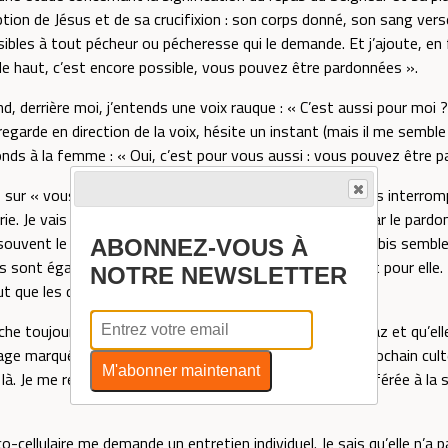
tion de Jésus et de sa crucifixion : son corps donné, son sang vers
bles à tout pécheur ou pécheresse qui le demande. Et j’ajoute, en 
e haut, c’est encore possible, vous pouvez être pardonnées ».
uand, derrière moi, j’entends une voix rauque : « C’est aussi pour moi 
arde en direction de la voix, hésite un instant (mais il me semble 
onds à la femme : « Oui, c’est pour vous aussi : vous pouvez être 
s sur « vous ferez cela en mémoire de moi… » mais je suis interrom
erie. Je vais vers cette femme totalement bouleversée par le pardon 
ouvent le mot ‘pardon’ tout au long de sa vie. Cette brebis semble s
ABONNEZ-VOUS À
sont également émues. Ensemble, nous prions avec et pour elle. Pui
NOTRE NEWSLETTER
faut que les détenues regagnent leurs cellules.
he toujours ses larmes m’apprend qu’elle s’appelle Sheraz et qu’elle 
 marqué, vieilli prématurément. Elle veut revenir au prochain culte
M'abonner maintenant
là. Je me renseigne : en mauvaise santé, elle a été transférée à la s
co-cellulaire me demande un entretien individuel. Je sais qu’elle n’a 