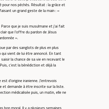
é pour nos péchés. Résultat : la grâce et
faisant un grand geste de la main : «
? Parce que je suis musulmane et j’ai fait
clair que l’offre du pardon de Jésus
pardonnée ».
pue par des sanglots de plus en plus
qui vient de lui être annoncé. En tant
aisir la chance de sa vie en recevant le
s, c’est la bénédiction et déjà la
est d’origine iranienne. J’entrevois
 et demande à être inscrite sur la liste.
ection médicalisée puis, un matin, elle ne
pas bon moral. Il y a plusieurs semaines