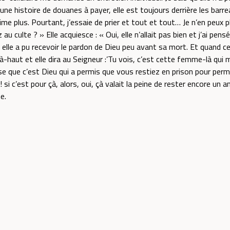
’une histoire de douanes à payer, elle est toujours derrière les barr
aime plus. Pourtant, j’essaie de prier et tout et tout… Je n’en peux pl
culte ? » Elle acquiesce : « Oui, elle n’allait pas bien et j’ai pensé 
 elle a pu recevoir le pardon de Dieu peu avant sa mort. Et quand ce
à-haut et elle dira au Seigneur :’Tu vois, c’est cette femme-là qui 
ense que c’est Dieu qui a permis que vous restiez en prison pour per
si c’est pour çà, alors, oui, çà valait la peine de rester encore un a
e.