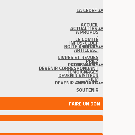
LA CEDEF
▴
▾
ACCUEIL
ACTUALITÉS
▴
▾
À PROPOS
LE COMITÉ
INFOS-CEDEF
BOITE À OUTILS
SERVIR
▴
▾
ARTICLES...
LIVRES ET REVUES
PRIEZ
PARTENAIRES
VOUS AIDER
▴
▾
DEVENIR CORRESPONDANT
TÉMOIGNAGES
DEVENIR VISITEUR
FILM
DEVENIR AUMÔNIER
CONTACT
▴
▾
SOUTENIR
FAIRE UN DON