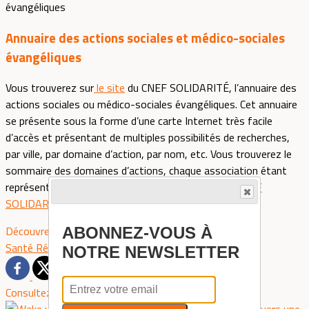
Annuaire des actions sociales et médico-sociales
évangéliques
Vous trouverez sur
le site
du CNEF SOLIDARITÉ, l’annuaire des
actions sociales ou médico-sociales évangéliques. Cet annuaire
se présente sous la forme d’une carte Internet très facile
d’accès et présentant de multiples possibilités de recherches,
par ville, par domaine d’action, par nom, etc. Vous trouverez le
sommaire des domaines d’actions, chaque association étant
représentée par l’action principale qu’elle fait. Site
CNEF
SOLIDARITÉ
Découvrez davantage d'articles sur ces thèmes :
ABONNEZ-VOUS À
Santé
Réinsertion
Travail
Hébergement
NOTRE NEWSLETTER
Consultez également