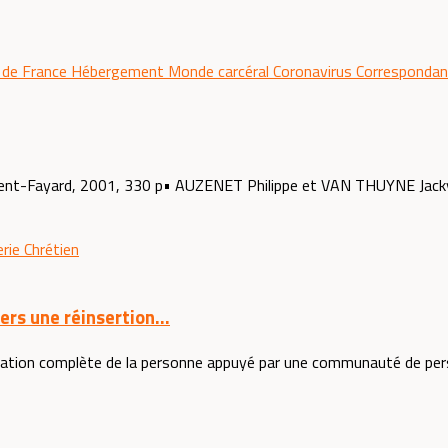
e de France
Hébergement
Monde carcéral
Coronavirus
Corresponda
nt-Fayard, 2001, 330 p• AUZENET Philippe et VAN THUYNE Jacky, Le ci
rie
Chrétien
s une réinsertion...
tion complète de la personne appuyé par une communauté de person