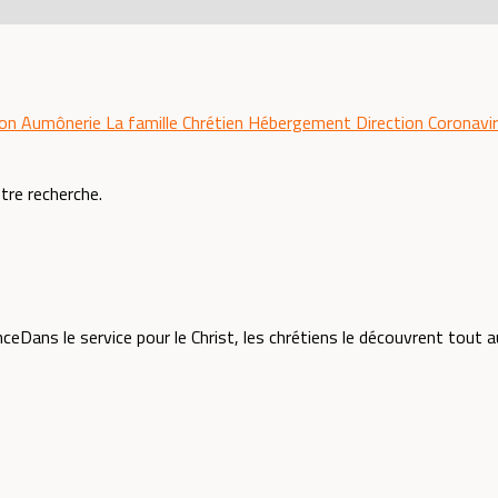
ion
Aumônerie
La famille
Chrétien
Hébergement
Direction
Coronavi
otre recherche.
ns le service pour le Christ, les chrétiens le découvrent tout au lo