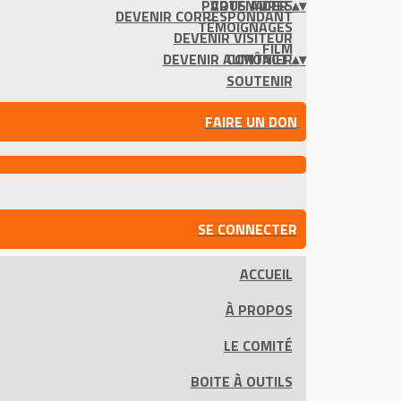
PARTENAIRES
VOUS AIDER
▴
▾
DEVENIR CORRESPONDANT
TÉMOIGNAGES
DEVENIR VISITEUR
FILM
DEVENIR AUMÔNIER
CONTACT
▴
▾
SOUTENIR
FAIRE UN DON
SE CONNECTER
ACCUEIL
À PROPOS
LE COMITÉ
BOITE À OUTILS