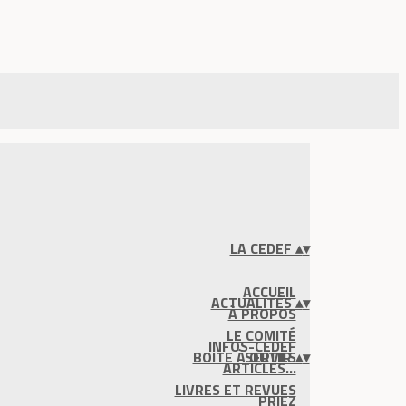
LA CEDEF
▴
▾
ACCUEIL
ACTUALITÉS
▴
▾
À PROPOS
LE COMITÉ
INFOS-CEDEF
BOITE À OUTILS
SERVIR
▴
▾
ARTICLES...
LIVRES ET REVUES
PRIEZ