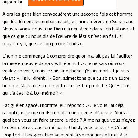
aujourd’hui se tenait cet homme debout.
Alors les gens bien convoquèrent une seconde fois cet homme
qui décidément les embarrassait, et lui intimèrent : « Sois franc !
Nous savons, nous, que Dieu n’a rien à voir dans ton histoire, et
que ce que tu nous dis de l’œuvre de Jésus n’est en fait, si
œuvre il y a, que de ton propre fonds ».
L’homme commença à comprendre qu’on n’allait pas lui faciliter
la mise en œuvre de sa vie. Il répondit : « Je ne sais où vous
voulez en venir, mais je sais une chose : j’étais mort et je suis
vivant ». Ils lui dirent : « Bon, admettons que tu sois un autre
homme. Mais alors comment cela s’est-il produit ? Qu’est-ce
qui t’a éveillé à toi-même ? »
Fatigué et agacé, l’homme leur répondit : « Je vous l’ai déjà
raconté, et je me rends compte que ça vous dépasse. Alors à
quoi bon vous en faire encore le récit ? A moins que vous n’ayez
le désir d’être transformé par le Christ, vous aussi ? » C’était
trop fort ! Les gens bien se mirent à se moquer de lui et à le