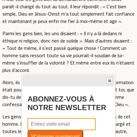
paraît-il changé du tout au tout. Il leur répondit : « C’est bien
simple, Dieu en Jésus-Christ m’a tout simplement fait confiance
et maintenant je peux enfin me fier à moi-même et agir ».
Parmi les gens bien, les uns disaient : « Il n’y a là dedans ni
éthique ni religion, donc rien de solide ». Mais d’autres disaient :
« Tout de même, il s’est passé quelque chose ! Comment un
homme sans ressort toute sa vie pourrait-il soudain de lui-
même s’insuffler de la volonté ? Et même entre eux ils n’étaient
plus d’accord.
Alors, ils s’adressaient à nouveau à celui dont la transformation
était pour eux en réalité dérangeante et douteuse : « Et toi, que
dis-tu de ce qui a soi-disant éveillé ta volonté ? » L’homme
ABONNEZ-VOUS À
confessa à nouveau honnêtement : « C’est l’œuvre de Dieu ».
NOTRE NEWSLETTER
Les gens bien ne pouvaient pas éluder facilement le cas de cet
homme. D’un coté, il y avait son casier judiciaire très chargé et
toutes les prises en charge dont il avait été l’objet de l’autre,
M'abonner maintenant