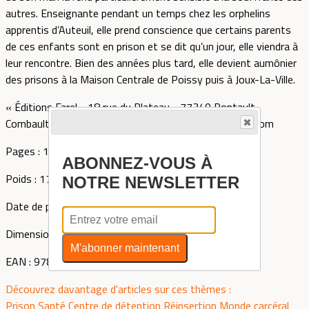
autres. Enseignante pendant un temps chez les orphelins
apprentis d’Auteuil, elle prend conscience que certains parents
de ces enfants sont en prison et se dit qu’un jour, elle viendra à
leur rencontre. Bien des années plus tard, elle devient aumônier
des prisons à la Maison Centrale de Poissy puis à Joux-La-Ville.
« Éditions Farel - 18 rue du Plateau - 77340 Pontault-
Combault - France » site Internet: www.editionsfarel.com
Pages : 136
ABONNEZ-VOUS À
Poids : 175 grammes
NOTRE NEWSLETTER
Date de parution : avril 2024
Dimensions : 14 x 21 x 0,8 centimètres
M'abonner maintenant
EAN : 9782863145555
Découvrez davantage d'articles sur ces thèmes :
Prison
Santé
Centre de détention
Réinsertion
Monde carcéral