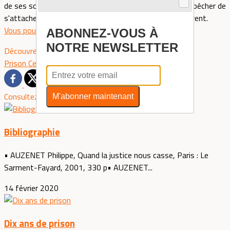
de ses souffrances et de ses révoltes et ne peut s’empêcher de
s'attacher à lui. Un livre qui ne vous laissera pas indifférent.
Vous pouvez trouver le livre ici
ABONNEZ-VOUS À
NOTRE NEWSLETTER
Découvrez davantage d'articles sur ces thèmes :
Prison
Centre de détention
Réinsertion
Monde carcéral
Consultez également
M'abonner maintenant
Bibliographie
• AUZENET Philippe, Quand la justice nous casse, Paris : Le
Sarment-Fayard, 2001, 330 p• AUZENET...
14 février 2020
Dix ans de prison