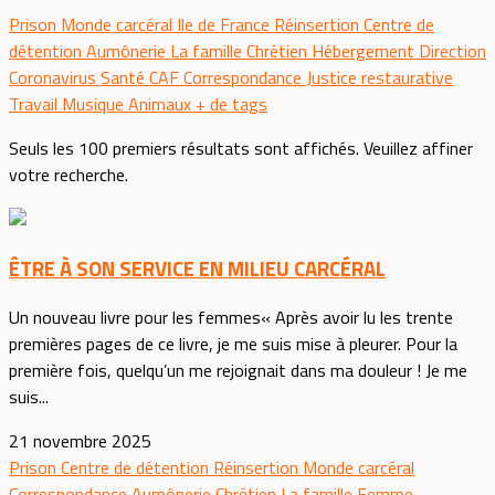
Prison
Monde carcéral
Ile de France
Réinsertion
Centre de
détention
Aumônerie
La famille
Chrétien
Hébergement
Direction
Coronavirus
Santé
CAF
Correspondance
Justice restaurative
Travail
Musique
Animaux
+ de tags
Seuls les 100 premiers résultats sont affichés. Veuillez affiner
votre recherche.
ÊTRE À SON SERVICE EN MILIEU CARCÉRAL
Un nouveau livre pour les femmes« Après avoir lu les trente
premières pages de ce livre, je me suis mise à pleurer. Pour la
première fois, quelqu’un me rejoignait dans ma douleur ! Je me
suis...
21 novembre 2025
Prison
Centre de détention
Réinsertion
Monde carcéral
Correspondance
Aumônerie
Chrétien
La famille
Femme