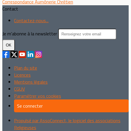
Correspondance
Aumônerie
Chrétien
Contact
Contactez-nous...
Je m'abonne à la newsletter
OK
Plan du site
Licences
Mentions légales
CGUV
Paramétrer vos cookies
Se connecter
Propulsé par AssoConnect, le logiciel des associations
Religieuses